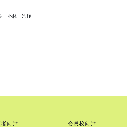
長 小林 浩様
護者向け
会員校向け